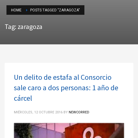
HOME
POSTS TAGGED "ZARAGOZA"
Tag: zaragoza
Un delito de estafa al Consorcio
sale caro a dos personas: 1 año de
cárcel
MIÉRCOLES, 12 OCTUBRE 2016
BY
NEWCORRED