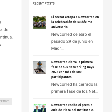
RECENT POSTS
El sector arropa a Newcorred en
e
la celebración de su décimo
aniversario
a de
Newcorred celebró el
ntinua,
pasado 29 de junio en
s
Madr...
l
y
Newcorred cierra la primera
fase de sus Networking Days
2026 con más de 600
participantes
Newcorred ha cerrado la
primera fase de los Net...
ERATIVO
Newcorred recibe el premio
Aula de Plata del Instituto e-