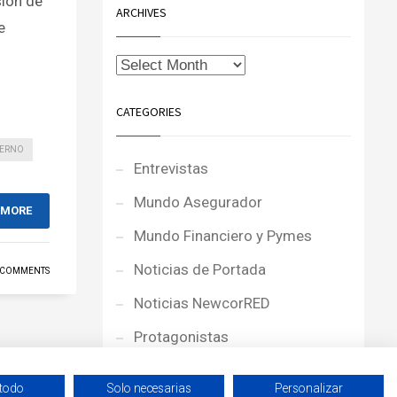
sión de
ARCHIVES
e
CATEGORIES
ERNO
Entrevistas
Mundo Asegurador
 MORE
Mundo Financiero y Pymes
Noticias de Portada
 COMMENTS
Noticias NewcorRED
Protagonistas
Reportajes
 todo
Solo necesarias
Personalizar