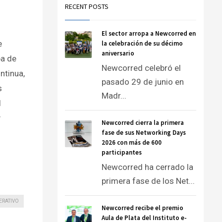
RECENT POSTS
El sector arropa a Newcorred en
e
la celebración de su décimo
aniversario
a de
Newcorred celebró el
ntinua,
pasado 29 de junio en
s
Madr...
l
y
Newcorred cierra la primera
fase de sus Networking Days
2026 con más de 600
participantes
Newcorred ha cerrado la
primera fase de los Net...
ERATIVO
Newcorred recibe el premio
Aula de Plata del Instituto e-