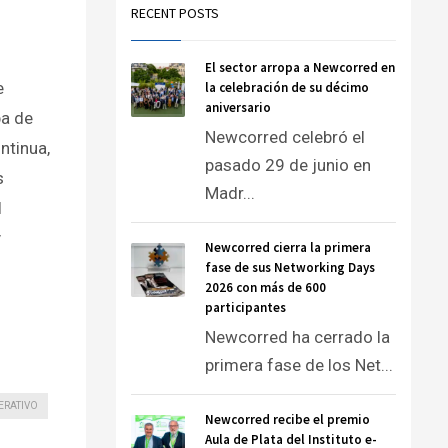
RECENT POSTS
El sector arropa a Newcorred en
e
la celebración de su décimo
aniversario
a de
Newcorred celebró el
ntinua,
pasado 29 de junio en
s
Madr...
l
y
Newcorred cierra la primera
fase de sus Networking Days
2026 con más de 600
participantes
Newcorred ha cerrado la
primera fase de los Net...
ERATIVO
Newcorred recibe el premio
Aula de Plata del Instituto e-