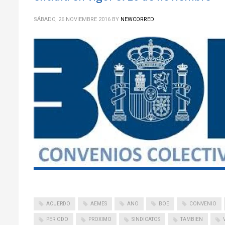
SÁBADO, 26 NOVIEMBRE 2016
BY
NEWCORRED
ACUERDO
AEMES
ANO
BOE
CONVENIO
PERIODO
PROXIMO
SINDICATOS
TAMBIEN