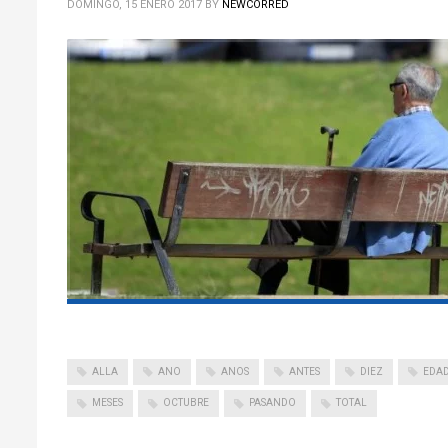
DOMINGO, 15 ENERO 2017
BY
NEWCORRED
ALLA
ANO
ANOS
ANTES
DIEZ
EDA
MESES
OCTUBRE
PASANDO
TOTAL