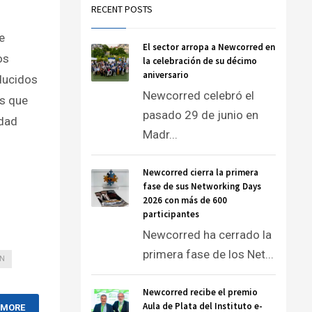
RECENT POSTS
e
El sector arropa a Newcorred en
os
la celebración de su décimo
aniversario
ducidos
Newcorred celebró el
s que
pasado 29 de junio en
edad
Madr...
Newcorred cierra la primera
fase de sus Networking Days
2026 con más de 600
participantes
Newcorred ha cerrado la
primera fase de los Net...
ON
Newcorred recibe el premio
Aula de Plata del Instituto e-
 MORE