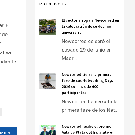
RECENT POSTS
El sector arropa a Newcorred en
r. El
la celebración de su décimo
aniversario
y de
Newcorred celebró el
s
pasado 29 de junio en
ativa
Madr...
endiente
Newcorred cierra la primera
fase de sus Networking Days
2026 con más de 600
participantes
Newcorred ha cerrado la
primera fase de los Net...
Newcorred recibe el premio
Aula de Plata del Instituto e-
 MORE