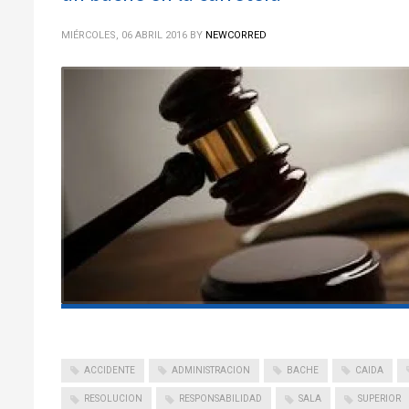
MIÉRCOLES, 06 ABRIL 2016
BY
NEWCORRED
ACCIDENTE
ADMINISTRACION
BACHE
CAIDA
RESOLUCION
RESPONSABILIDAD
SALA
SUPERIOR