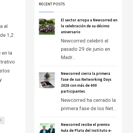
RECENT POSTS
El sector arropa a Newcorred en
a al
la celebración de su décimo
aniversario
de 1,2
Newcorred celebró el
pasado 29 de junio en
 en la
Madr...
trativo
estos
Newcorred cierra la primera
y
fase de sus Networking Days
2026 con más de 600
participantes
Newcorred ha cerrado la
primera fase de los Net...
A
Newcorred recibe el premio
Aula de Plata del Instituto e-