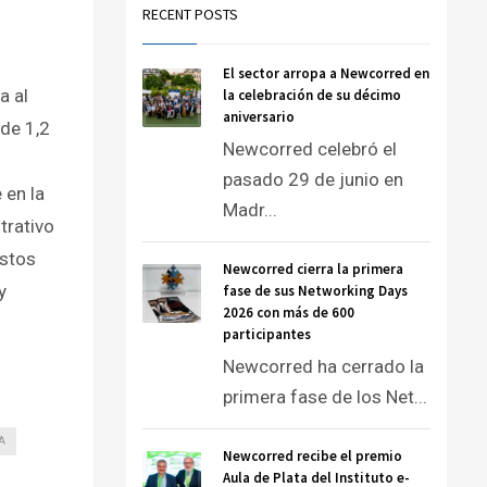
RECENT POSTS
El sector arropa a Newcorred en
a al
la celebración de su décimo
aniversario
de 1,2
Newcorred celebró el
pasado 29 de junio en
 en la
Madr...
trativo
estos
Newcorred cierra la primera
y
fase de sus Networking Days
2026 con más de 600
participantes
Newcorred ha cerrado la
primera fase de los Net...
A
Newcorred recibe el premio
Aula de Plata del Instituto e-