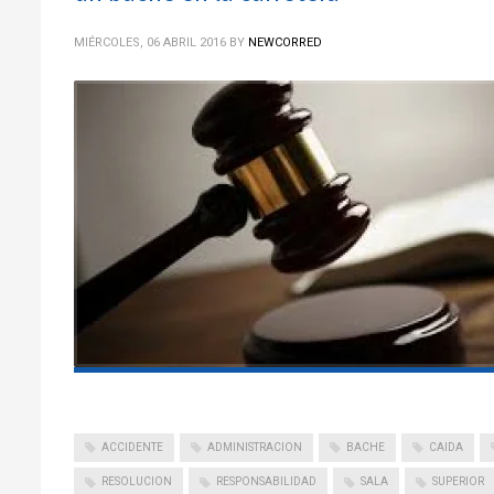
MIÉRCOLES, 06 ABRIL 2016
BY
NEWCORRED
ACCIDENTE
ADMINISTRACION
BACHE
CAIDA
RESOLUCION
RESPONSABILIDAD
SALA
SUPERIOR