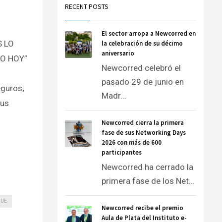
RECENT POSTS
El sector arropa a Newcorred en
S LO
la celebración de su décimo
aniversario
TO HOY”
Newcorred celebró el
pasado 29 de junio en
eguros;
Madr...
sus
Newcorred cierra la primera
fase de sus Networking Days
2026 con más de 600
participantes
Newcorred ha cerrado la
primera fase de los Net...
QUE
Newcorred recibe el premio
Aula de Plata del Instituto e-