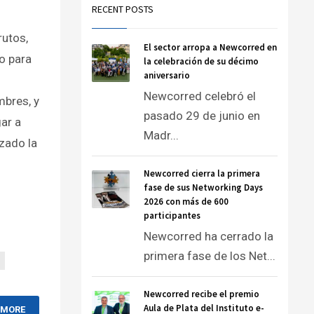
RECENT POSTS
rutos,
El sector arropa a Newcorred en
o para
la celebración de su décimo
aniversario
Newcorred celebró el
mbres, y
pasado 29 de junio en
ar a
Madr...
izado la
Newcorred cierra la primera
fase de sus Networking Days
2026 con más de 600
participantes
Newcorred ha cerrado la
primera fase de los Net...
Newcorred recibe el premio
Aula de Plata del Instituto e-
 MORE