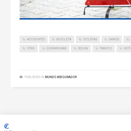
ACCIDENTES
BICICLETA
CICLISTAS
DANOS
OTRO
QUEMADURAS
SEGUN
TRAFICO
VICT
PUBLISHED IN
MUNDO ASEGURADOR