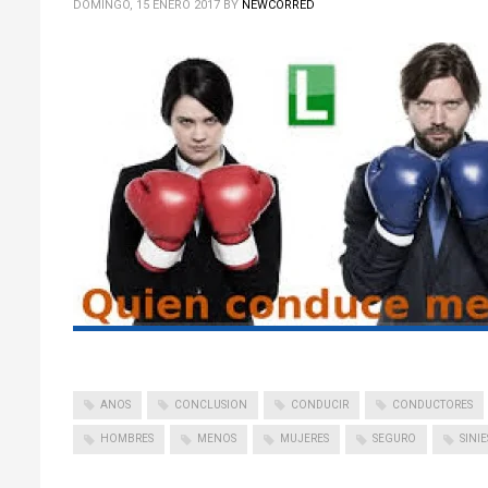
DOMINGO, 15 ENERO 2017
BY
NEWCORRED
ANOS
CONCLUSION
CONDUCIR
CONDUCTORES
HOMBRES
MENOS
MUJERES
SEGURO
SINI