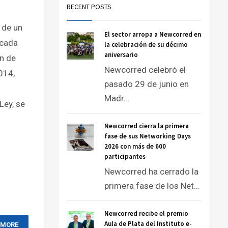
RECENT POSTS
 de un
El sector arropa a Newcorred en
acada
la celebración de su décimo
aniversario
ón de
Newcorred celebró el
014,
pasado 29 de junio en
Madr...
Ley, se
Newcorred cierra la primera
fase de sus Networking Days
2026 con más de 600
participantes
Newcorred ha cerrado la
primera fase de los Net...
Newcorred recibe el premio
Aula de Plata del Instituto e-
 MORE