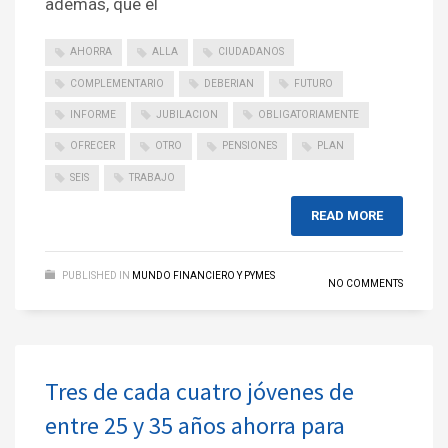
además, que el
AHORRA
ALLA
CIUDADANOS
COMPLEMENTARIO
DEBERIAN
FUTURO
INFORME
JUBILACION
OBLIGATORIAMENTE
OFRECER
OTRO
PENSIONES
PLAN
SEIS
TRABAJO
READ MORE
PUBLISHED IN
MUNDO FINANCIERO Y PYMES
NO COMMENTS
Tres de cada cuatro jóvenes de
entre 25 y 35 años ahorra para