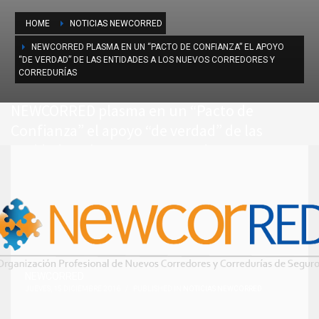
HOME
NOTICIAS NEWCORRED
NEWCORRED PLASMA EN UN “PACTO DE CONFIANZA” EL APOYO
“DE VERDAD” DE LAS ENTIDADES A LOS NUEVOS CORREDORES Y
CORREDURÍAS
NEWCORRED plasma en un “Pacto de
Confianza” el apoyo “de verdad” de las
entidades a los nuevos Corredores y
Corredurías
NEWCORRED
JUEVES, 15 DICIEMBRE 2016
/
PUBLISHED IN
NOTICIAS NEWCORRED