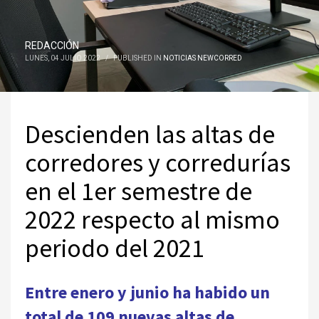
REDACCIÓN
LUNES, 04 JULIO 2022
/
PUBLISHED IN
NOTICIAS NEWCORRED
Descienden las altas de
corredores y corredurías
en el 1er semestre de
2022 respecto al mismo
periodo del 2021
Entre enero y junio ha habido un
total de 109 nuevas altas de