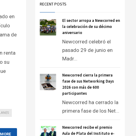
RECENT POSTS
cado en
El sector arropa a Newcorred en
ículo
la celebración de su décimo
aniversario
 gama de
Newcorred celebró el
pasado 29 de junio en
n renta
Madr...
do su
que
Newcorred cierra la primera
fase de sus Networking Days
2026 con más de 600
participantes
Newcorred ha cerrado la
primera fase de los Net...
LANES
Newcorred recibe el premio
Aula de Plata del Instituto e-
 MORE