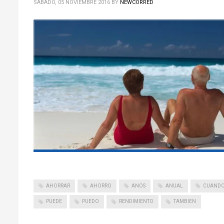
SÁBADO, 05 NOVIEMBRE 2016
BY
NEWCORRED
AHORRAR
AHORRO
ANOS
ANUAL
CUAND
PUEDE
PUEDO
RENDIMIENTO
TAMBIEN