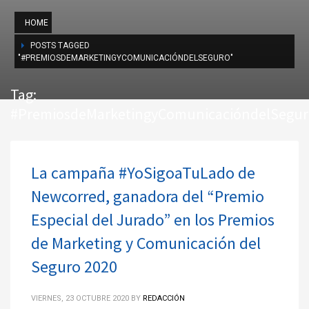
HOME
POSTS TAGGED
"#PREMIOSDEMARKETINGYCOMUNICACIÓNDELSEGURO"
Tag:
#PremiosdeMarketingyComunicacióndelSegu
La campaña #YoSigoaTuLado de
Newcorred, ganadora del “Premio
Especial del Jurado” en los Premios
de Marketing y Comunicación del
Seguro 2020
VIERNES, 23 OCTUBRE 2020
BY
REDACCIÓN