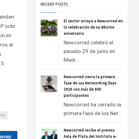
RECENT POSTS
renden
El sector arropa a Newcorred en
UP sobr
la celebración de su décimo
aniversario
on en
Newcorred celebró el
ros al
pasado 29 de junio en
s
Madr...
15
Newcorred cierra la primera
fase de sus Networking Days
2026 con más de 600
participantes
Newcorred ha cerrado la
primera fase de los Net...
DIA
Newcorred recibe el premio
Aula de Plata del Instituto e-
 MORE