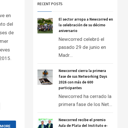
RECENT POSTS
eve en
El sector arropa a Newcorred en
to del
la celebración de su décimo
aniversario
ses de
Newcorred celebró el
imer
pasado 29 de junio en
leves
Madr...
 2015.
Newcorred cierra la primera
fase de sus Networking Days
2026 con más de 600
participantes
Newcorred ha cerrado la
primera fase de los Net...
Newcorred recibe el premio
Aula de Plata del Instituto e-
 MORE