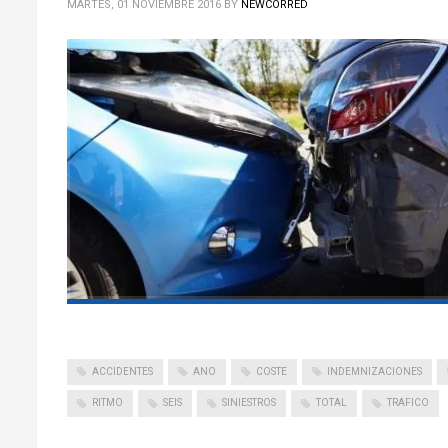
MARTES, 01 NOVIEMBRE 2016
BY
NEWCORRED
ACCIDENTES
ANO
COSTE
INDEMNIZACIONES
RITMO
SEIS
SINIESTROS
TOTAL
TRAFICO