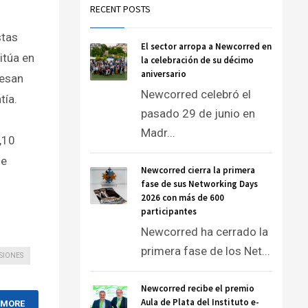
RECENT POSTS
stas
El sector arropa a Newcorred en
itúa en
la celebración de su décimo
aniversario
resan
Newcorred celebró el
tía.
pasado 29 de junio en
Madr...
,10
de
Newcorred cierra la primera
fase de sus Networking Days
2026 con más de 600
participantes
Newcorred ha cerrado la
primera fase de los Net...
SIONES
Newcorred recibe el premio
Aula de Plata del Instituto e-
 MORE