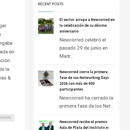
RECENT POSTS
El sector arropa a Newcorred en
gar
la celebración de su décimo
aniversario
n
Newcorred celebró el
legaba
pasado 29 de junio en
mada en
Madr...
ación
de la
Newcorred cierra la primera
vas &
fase de sus Networking Days
2026 con más de 600
participantes
Newcorred ha cerrado la
primera fase de los Net...
ENERAL
Newcorred recibe el premio
Aula de Plata del Instituto e-