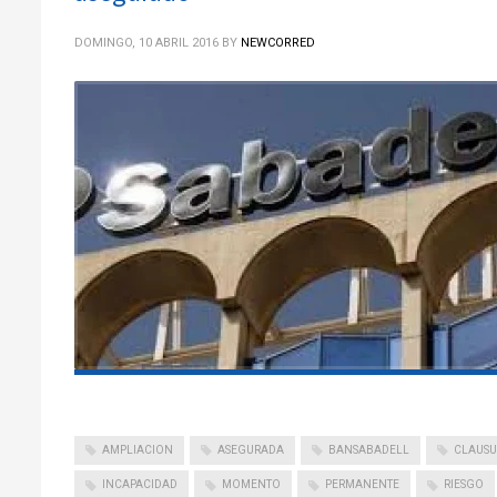
DOMINGO, 10 ABRIL 2016
BY
NEWCORRED
AMPLIACION
ASEGURADA
BANSABADELL
CLAUSU
INCAPACIDAD
MOMENTO
PERMANENTE
RIESGO