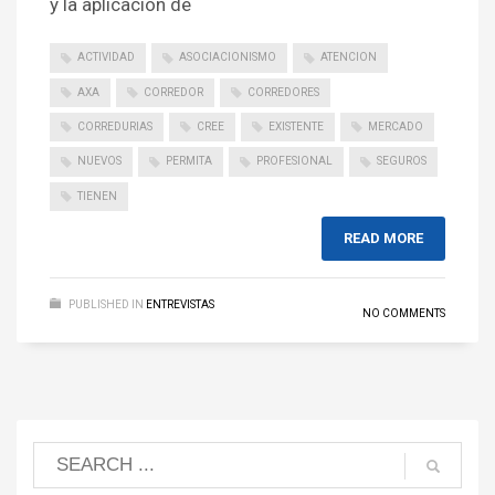
y la aplicación de
ACTIVIDAD
ASOCIACIONISMO
ATENCION
AXA
CORREDOR
CORREDORES
CORREDURIAS
CREE
EXISTENTE
MERCADO
NUEVOS
PERMITA
PROFESIONAL
SEGUROS
TIENEN
READ MORE
PUBLISHED IN
ENTREVISTAS
NO COMMENTS