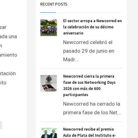
RECENT POSTS
El sector arropa a Newcorred en
sar
la celebración de su décimo
aniversario
ada una
Newcorred celebró el
n
pasado 29 de junio en
ramiento
Madr...
ntación
Newcorred cierra la primera
ito
fase de sus Networking Days
2026 con más de 600
participantes
Newcorred ha cerrado la
primera fase de los Net...
Newcorred recibe el premio
Aula de Plata del Instituto e-