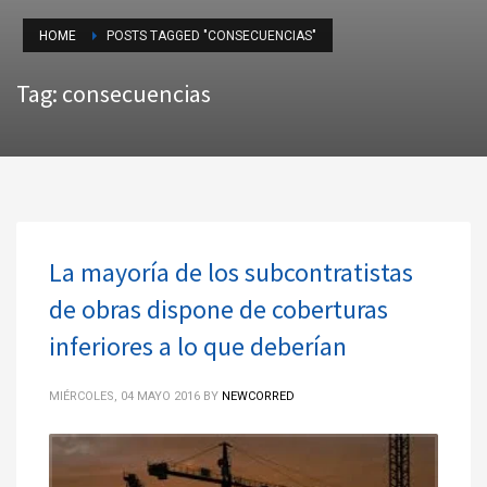
HOME
POSTS TAGGED "CONSECUENCIAS"
Tag: consecuencias
La mayoría de los subcontratistas
de obras dispone de coberturas
inferiores a lo que deberían
MIÉRCOLES, 04 MAYO 2016
BY
NEWCORRED