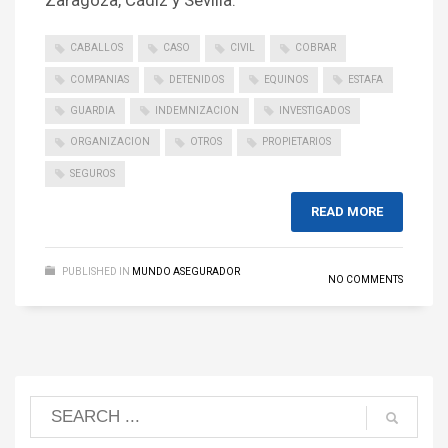
Zaragoza, Cádiz y Sevilla.
CABALLOS
CASO
CIVIL
COBRAR
COMPANIAS
DETENIDOS
EQUINOS
ESTAFA
GUARDIA
INDEMNIZACION
INVESTIGADOS
ORGANIZACION
OTROS
PROPIETARIOS
SEGUROS
READ MORE
PUBLISHED IN
MUNDO ASEGURADOR
NO COMMENTS