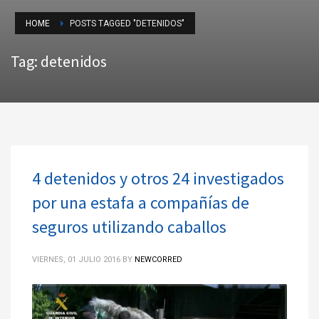
HOME
POSTS TAGGED "DETENIDOS"
Tag: detenidos
4 detenidos y otros 24 investigados
por una estafa a compañías de
seguros utilizando caballos
VIERNES, 01 JULIO 2016
BY
NEWCORRED