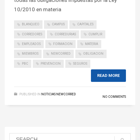
todas las obligaciones impuestas por la Ley
10/2010 en materia
BLANQUEO
CAMPUS
CAPITALES
CORREDORES
CORREDURIAS
CUMPLIR
EMPLEADOS
FORMACION
MATERIA
MIEMBROS
NEWCORRED
OBLIGACION
PBC
PREVENCION
SEGUROS
READ MORE
PUBLISHED IN
NOTICIAS NEWCORRED
NO COMMENTS