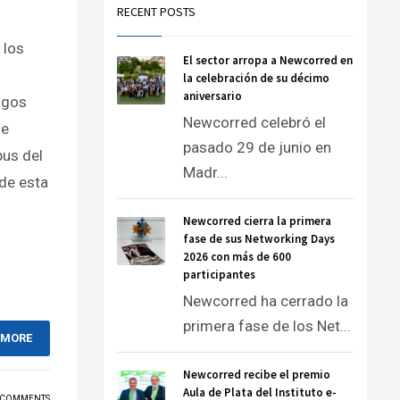
RECENT POSTS
 los
El sector arropa a Newcorred en
la celebración de su décimo
aniversario
sgos
Newcorred celebró el
de
pasado 29 de junio en
us del
Madr...
de esta
Newcorred cierra la primera
fase de sus Networking Days
2026 con más de 600
participantes
Newcorred ha cerrado la
primera fase de los Net...
 MORE
Newcorred recibe el premio
Aula de Plata del Instituto e-
 COMMENTS