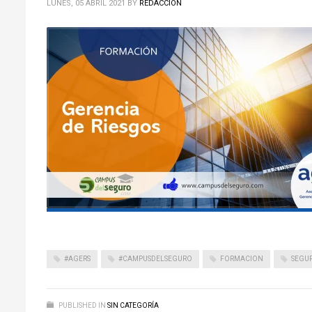
LUNES, 05 ABRIL 2021
BY
REDACCIÓN
#AGERS
#CAMPUSDELSEGURO
FORMACION
SEGU
PUBLISHED IN
SIN CATEGORÍA