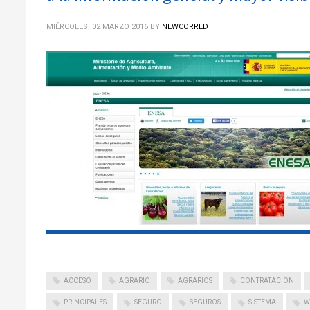
MIÉRCOLES, 02 MARZO 2016
BY
NEWCORRED
ACCESO
AGRARIO
AGRARIOS
CONTRATACION
PRINCIPALES
SEGURO
SEGUROS
SISTEMA
W