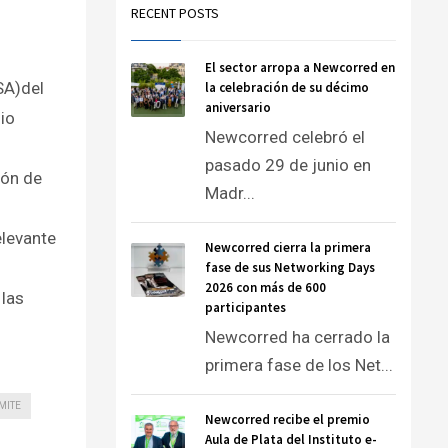
RECENT POSTS
El sector arropa a Newcorred en
SA)del
la celebración de su décimo
aniversario
io
Newcorred celebró el
pasado 29 de junio en
ión de
Madr...
elevante
Newcorred cierra la primera
fase de sus Networking Days
2026 con más de 600
 las
participantes
Newcorred ha cerrado la
primera fase de los Net...
MITE
Newcorred recibe el premio
Aula de Plata del Instituto e-