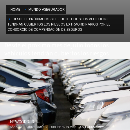
HOME
MUNDO ASEGURADOR
DESDE EL PRÓXIMO MES DE JULIO TODOS LOS VEHÍCULOS
TENDRÁN CUBIERTOS LOS RIESGOS EXTRAORDINARIOS POR EL
CONSORCIO DE COMPENSACIÓN DE SEGUROS
Desde el próximo mes de julio todos los
vehículos tendrán cubiertos los riesgos
extraordinarios por el Consorcio de
Compensación de Seguros
NEWCORRED
SÁBADO, 11 JUNIO 2016
/
PUBLISHED IN
MUNDO ASEGURADOR