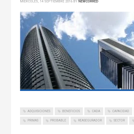
MIÉRCOLES, 14 SEPTIEMBRE 2016
BY
NEWCORRED
ADQUISICIONES
BENEFICIOS
CADA
CAPACIDAD
PRIMAS
PROBABLE
REASEGURADOR
SECTOR