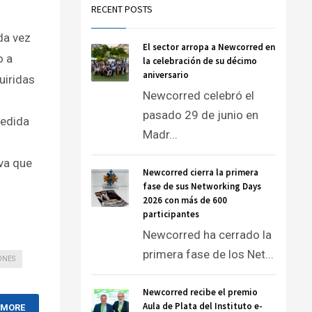
RECENT POSTS
da vez
El sector arropa a Newcorred en
o a
la celebración de su décimo
aniversario
uiridas
Newcorred celebró el
pasado 29 de junio en
medida
Madr...
va que
Newcorred cierra la primera
fase de sus Networking Days
2026 con más de 600
participantes
Newcorred ha cerrado la
primera fase de los Net...
ONES
Newcorred recibe el premio
Aula de Plata del Instituto e-
 MORE