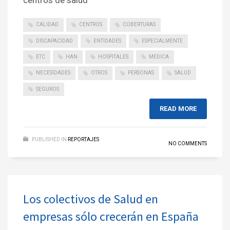
centros de salud
CALIDAD
CENTROS
COBERTURAS
DISCAPACIDAD
ENTIDADES
ESPECIALMENTE
ETC
HAN
HOSPITALES
MEDICA
NECESIDADES
OTROS
PERSONAS
SALUD
SEGUROS
READ MORE
PUBLISHED IN
REPORTAJES
NO COMMENTS
Los colectivos de Salud en
empresas sólo crecerán en España