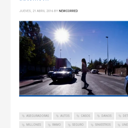
JUEVES, 21 ABRIL 2016
BY
NEWCORRED
ASEGURADORAS
AUTOS
CASOS
DANOS
DE
MILLONES
RAMO
SEGURO
SINIESTROS
UNE