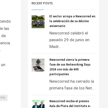
RECENT POSTS
El sector arropa a Newcorred en
tiendo
la celebración de su décimo
aniversario
de las
Newcorred celebró el
 de
pasado 29 de junio en
dencia
Madr...
s
Newcorred cierra la primera
 un
fase de sus Networking Days
2026 con más de 600
participantes
Newcorred ha cerrado la
primera fase de los Net...
ERTA
Newcorred recibe el premio
Aula de Plata del Instituto e-