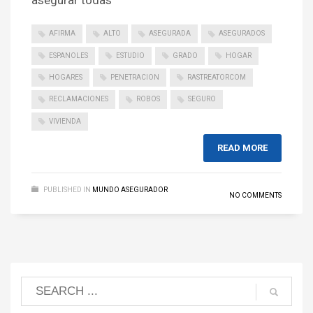
asegurar todas
AFIRMA
ALTO
ASEGURADA
ASEGURADOS
ESPANOLES
ESTUDIO
GRADO
HOGAR
HOGARES
PENETRACION
RASTREATORCOM
RECLAMACIONES
ROBOS
SEGURO
VIVIENDA
READ MORE
PUBLISHED IN
MUNDO ASEGURADOR
NO COMMENTS