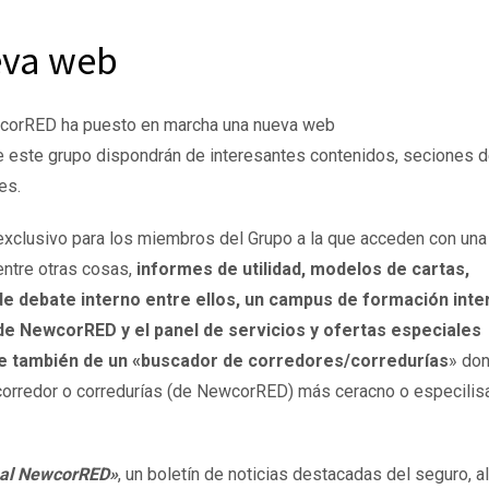
eva web
wcorRED ha puesto en marcha una nueva web
 este grupo dispondrán de interesantes contenidos, seciones 
es.
 exclusivo para los miembros del Grupo a la que acceden con una
entre otras cosas,
informes de utilidad, modelos de cartas,
de debate interno entre ellos, un campus de formación inte
de NewcorRED y el panel de servicios y ofertas especiales
ne también de un «buscador de corredores/corredurías
» do
 corredor o corredurías (de NewcorRED) más ceracno o especili
al NewcorRED»
, un boletín de noticias destacadas del seguro, al