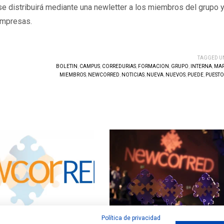
 distribuirá mediante una newletter a los miembros del grupo y
 empresas.
TAGGED U
BOLETIN
,
CAMPUS
,
CORREDURIAS
,
FORMACION
,
GRUPO
,
INTERNA
,
MA
MIEMBROS
,
NEWCORRED
,
NOTICIAS
,
NUEVA
,
NUEVOS
,
PUEDE
,
PUESTO
Política de privacidad
lasma en un 'Pacto de Confianza' el
Los miembros de Newcorred ponen en march