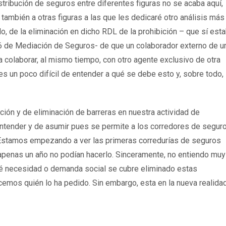
istribución de seguros entre diferentes figuras no se acaba aquí,
 también a otras figuras a las que les dedicaré otro análisis más
plo, de la eliminación en dicho RDL de la prohibición – que sí est
6 de Mediación de Seguros- de que un colaborador externo de u
 colaborar, al mismo tiempo, con otro agente exclusivo de otra
 es un poco difícil de entender a qué se debe esto y, sobre todo,
ción y de eliminación de barreras en nuestra actividad de
 entender y de asumir pues se permite a los corredores de segur
. Estamos empezando a ver las primeras corredurías de seguros
 apenas un año no podían hacerlo. Sinceramente, no entiendo muy
ué necesidad o demanda social se cubre eliminado estas
emos quién lo ha pedido. Sin embargo, esta en la nueva realidad