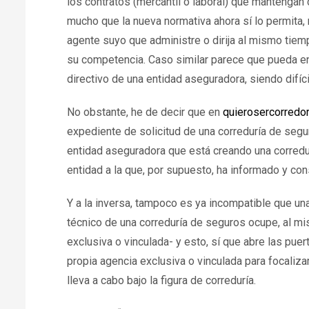
los contratos (mercantil o laboral) que mantengan
mucho que la nueva normativa ahora sí lo permita,
agente suyo que administre o dirija al mismo tiemp
su competencia. Caso similar parece que pueda e
directivo de una entidad aseguradora, siendo difíc
No obstante, he de decir que en
quierosercorredo
expediente de solicitud de una correduría de segu
entidad aseguradora que está creando una corredurí
entidad a la que, por supuesto, ha informado y co
Y a la inversa, tampoco es ya incompatible que un
técnico de una correduría de seguros ocupe, al 
exclusiva o vinculada- y esto, sí que abre las pu
propia agencia exclusiva o vinculada para focalizar
lleva a cabo bajo la figura de correduría.