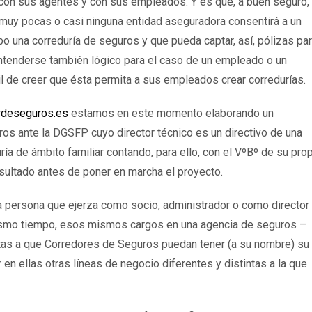
 con sus agentes y con sus empleados. Y es que, a buen seguro,
 muy pocas o casi ninguna entidad aseguradora consentirá a un
o una correduría de seguros y que pueda captar, así, pólizas pa
ntenderse también lógico para el caso de un empleado o un
il de creer que ésta permita a sus empleados crear corredurías.
rdeseguros.es
estamos en este momento elaborando un
ros ante la DGSFP cuyo director técnico es un directivo de una
a de ámbito familiar contando, para ello, con el VºBº de su prop
nsultado antes de poner en marcha el proyecto.
a persona que ejerza como socio, administrador o como director
mismo tiempo, esos mismos cargos en una agencia de seguros –
ertas a que Corredores de Seguros puedan tener (a su nombre) su
 en ellas otras líneas de negocio diferentes y distintas a la que