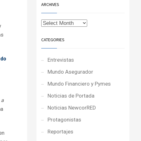
ARCHIVES
y
as
CATEGORIES
ado
Entrevistas
e
Mundo Asegurador
Mundo Financiero y Pymes
Noticias de Portada
 a
Noticias NewcorRED
na
Protagonistas
Reportajes
en