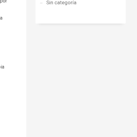
 por
Sin categoría
ra
ia