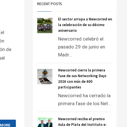
RECENT POSTS
El sector arropa a Newcorred en
la celebración de su décimo
aniversario
el
Newcorred celebró el
ión
pasado 29 de junio en
ión de
Madr...
ual
Newcorred cierra la primera
fase de sus Networking Days
2026 con más de 600
participantes
Newcorred ha cerrado la
primera fase de los Net...
Newcorred recibe el premio
Aula de Plata del Instituto e-
 MORE