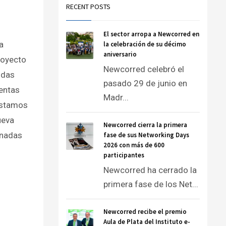
RECENT POSTS
El sector arropa a Newcorred en
a
la celebración de su décimo
aniversario
royecto
Newcorred celebró el
idas
pasado 29 de junio en
entas
Madr...
éstamos
ueva
Newcorred cierra la primera
inadas
fase de sus Networking Days
2026 con más de 600
participantes
Newcorred ha cerrado la
primera fase de los Net...
Newcorred recibe el premio
Aula de Plata del Instituto e-