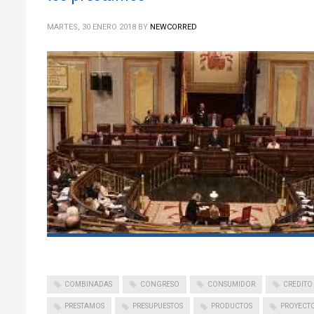
MARTES, 30 ENERO 2018
BY
NEWCORRED
COMBINADAS
CONGRESO
CONSUMIDOR
CREDITO
PRESTAMOS
PRESUPUESTOS
PRODUCTOS
PROYECT