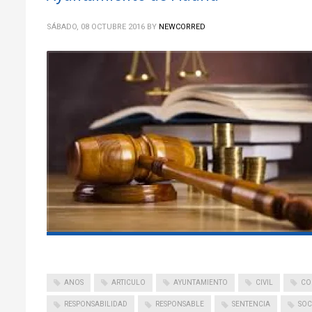
SÁBADO, 08 OCTUBRE 2016
BY
NEWCORRED
ANOS
ARTICULO
AYUNTAMIENTO
CIVIL
CO
RESPONSABILIDAD
RESPONSABLE
SENTENCIA
SOC