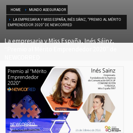
HOME
MUNDO ASEGURADOR
LA EMPRESARIA Y MISS ESPAÑA, INÉS SÁINZ, “PREMIO AL MÉRITO
EMPRENDEDOR 2020” DE NEWCORRED
La empresaria y Miss España, Inés Sáinz,
“Premio al Mérito Emprendedor 2020” de
NEWCORRED
NEWCORRED
MIÉRCOLES, 29 ENERO 2020
/
PUBLISHED IN
MUNDO ASEGURADOR