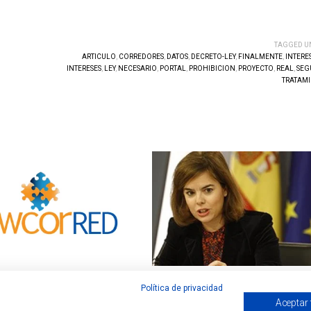
TAGGED U
ARTICULO
,
CORREDORES
,
DATOS
,
DECRETO-LEY
,
FINALMENTE
,
INTERE
INTERESES
,
LEY
,
NECESARIO
,
PORTAL
,
PROHIBICION
,
PROYECTO
,
REAL
,
SEG
TRATAM
“Estamos muy satisfechos de que la
El Gobierno ya informa en su web sobre la
Política de privacidad
tenido en cuenta nuestras
estimación de la pensión pública
Aceptar
 modificación sobre el texto del