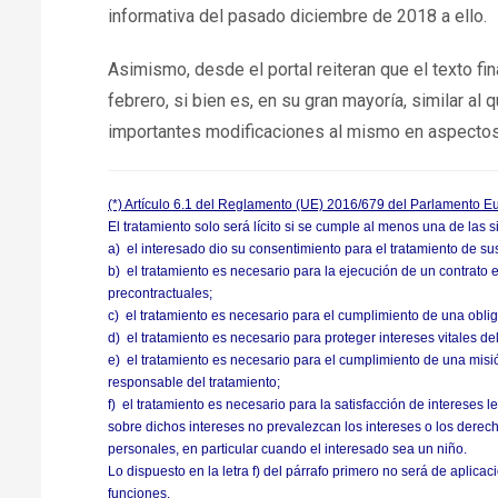
informativa del pasado diciembre de 2018 a ello.
Asimismo, desde el portal reiteran que el texto f
febrero, si bien es, en su gran mayoría, similar al
importantes modificaciones al mismo en aspecto
(*) Artículo 6.1 del Reglamento (UE) 2016/679 del Parlamento Eu
El tratamiento solo será lícito si se cumple al menos una de las 
a) el interesado dio su consentimiento para el tratamiento de su
b) el tratamiento es necesario para la ejecución de un contrato e
precontractuales;
c) el tratamiento es necesario para el cumplimiento de una oblig
d) el tratamiento es necesario para proteger intereses vitales del
e) el tratamiento es necesario para el cumplimiento de una misió
responsable del tratamiento;
f) el tratamiento es necesario para la satisfacción de intereses 
sobre dichos intereses no prevalezcan los intereses o los derec
personales, en particular cuando el interesado sea un niño.
Lo dispuesto en la letra f) del párrafo primero no será de aplicac
funciones.