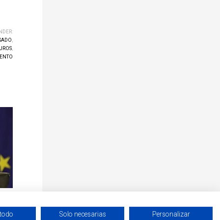
NDER:
SADO
,
UROS
,
IENTO
 todo
Solo necesarias
Personalizar