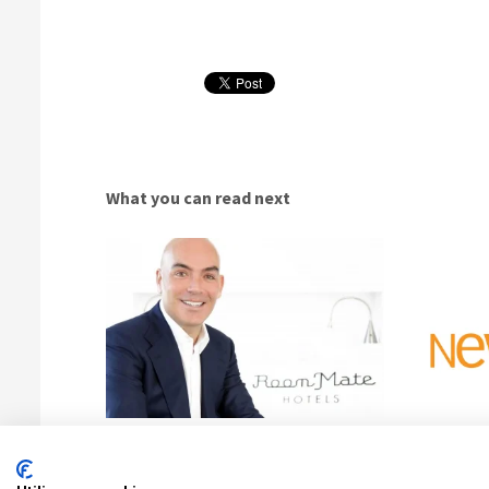
What you can read next
El empresario Kike Sarasola, Premio NEWCORRED
NEWCORRED: 
2018 al “Mérito Emprendedor” en su 1ª Edición
DGSFP haya 
propuestas de