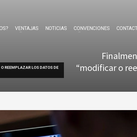
OS?
VENTAJAS
NOTICIAS
CONVENCIONES
CONTAC
Finalment
“modificar o ree
R O REEMPLAZAR LOS DATOS DE