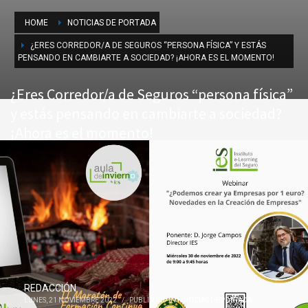
HOME
NOTICIAS DE PORTADA
¿ERES CORREDOR/A DE SEGUROS “PERSONA FÍSICA” Y ESTÁS
PENSANDO EN CAMBIARTE A SOCIEDAD? ¡AHORA ES EL MOMENTO!
¿Eres Corredor/a de Seguros “persona física”
y estás pensando en cambiarte a sociedad?
¡Ahora es el momento!
REDACCIÓN
LUNES, 21 NOVIEMBRE 2022
/
PUBLISHED IN
NOTICIAS DE PORTADA