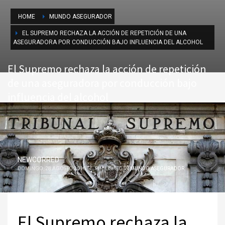
HOME
MUNDO ASEGURADOR
EL SUPREMO RECHAZA LA ACCIÓN DE REPETICIÓN DE UNA
ASEGURADORA POR CONDUCCIÓN BAJO INFLUENCIA DEL ALCOHOL
El Supremo rechaza la acción de repetición
de una aseguradora por conducción bajo
influencia del alcohol
NEWCORRED
DOMINGO, 28 AGOSTO 2016
/
PUBLISHED IN
MUNDO ASEGURADOR
El Supremo rechaza la