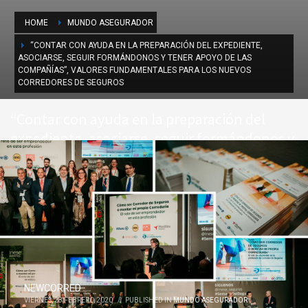
HOME
MUNDO ASEGURADOR
“CONTAR CON AYUDA EN LA PREPARACIÓN DEL EXPEDIENTE,
ASOCIARSE, SEGUIR FORMÁNDONOS Y TENER APOYO DE LAS
COMPAÑÍAS”, VALORES FUNDAMENTALES PARA LOS NUEVOS
CORREDORES DE SEGUROS
“Contar con ayuda en la preparación del
expediente, asociarse, seguir formándonos y
tener apoyo de las compañías”, valores
fundamentales para los nuevos corredores
de seguros
NEWCORRED
VIERNES, 28 FEBRERO 2020
/
PUBLISHED IN
MUNDO ASEGURADOR