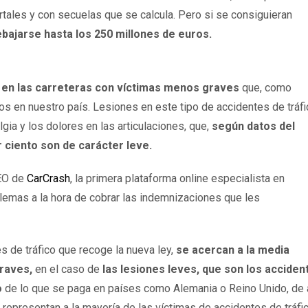
ales y con secuelas que se calcula. Pero si se consiguieran
ebajarse hasta los 250 millones de euros.
 en las carreteras
con víctimas menos graves
que, como
 en nuestro país. Lesiones en este tipo de accidentes de tráfi
gia y los dolores en las articulaciones, que,
según datos del
r ciento son de carácter leve.
CEO de
CarCrash
, la primera plataforma online especialista en
lemas a la hora de cobrar las indemnizaciones que les
 de tráfico que recoge la nueva ley,
se acercan a la media
graves,
en el caso de
las lesiones leves, que son los acciden
o
de lo que se paga en países como Alemania o Reino Unido, de 
 representan a la mayoría de las víctimas de accidentes de tráfi