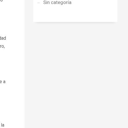
Sin categoría
dad
ro,
e a
 la