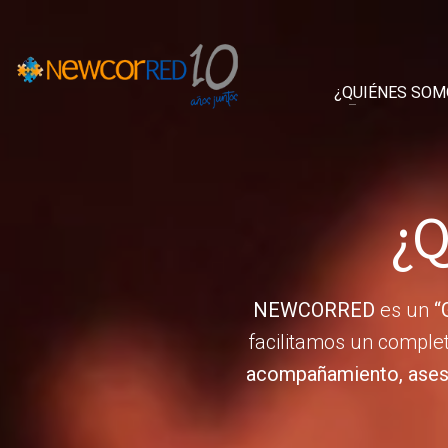
¿QUIÉNES SOM
¿Q
NEWCORRED
es un
“
facilitamos un comple
acompañamiento, aseso