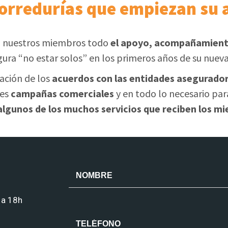
corredurías que empiezan su 
 nuestros miembros todo
el apoyo, acompañamiento
gura “no estar solos” en los primeros años de su nueva
zación de los
acuerdos con las entidades asegurado
les
campañas comerciales
y en todo lo necesario para
 algunos de los muchos servicios que reciben los
 a 18h