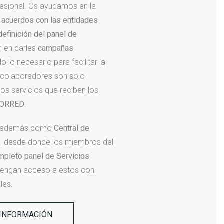
fesional. Os ayudamos en la
s acuerdos con las entidades
definición del panel de
r, en darles
campañas
o lo necesario para facilitar la
 colaboradores son solo
os servicios que reciben los
ORRED
.
 además como
Central de
s
, desde donde los miembros del
mpleto panel de Servicios
tengan acceso a estos con
les.
 INFORMACIÓN