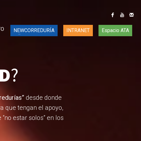
TO
NEWCORREDURÍA
INTRANET
Espacio ATA
D
?
redurías”
desde donde
a que tengan el apoyo,
“no estar solos” en los