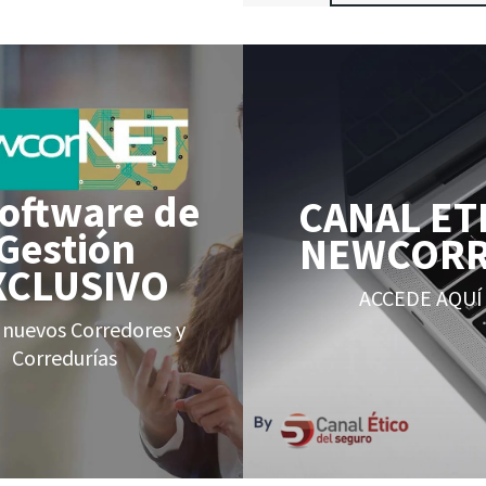
Software de
CANAL ET
Gestión
NEWCOR
XCLUSIVO
ACCEDE AQUÍ
 nuevos Corredores y
Corredurías