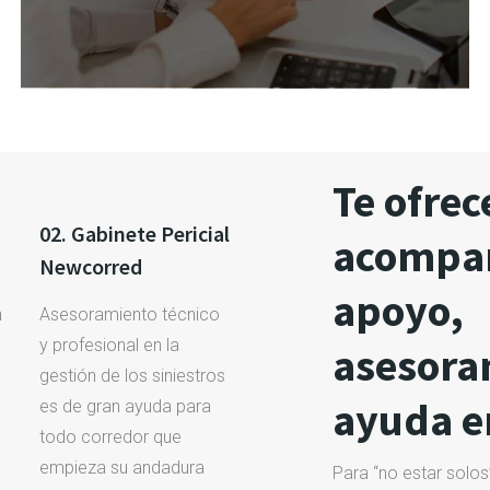
Te ofre
02. Gabinete Pericial
acompa
Newcorred
apoyo,
n
Asesoramiento técnico
y profesional en la
asesora
gestión de los siniestros
ayuda en
es de gran ayuda para
todo corredor que
empieza su andadura
Para “no estar solos