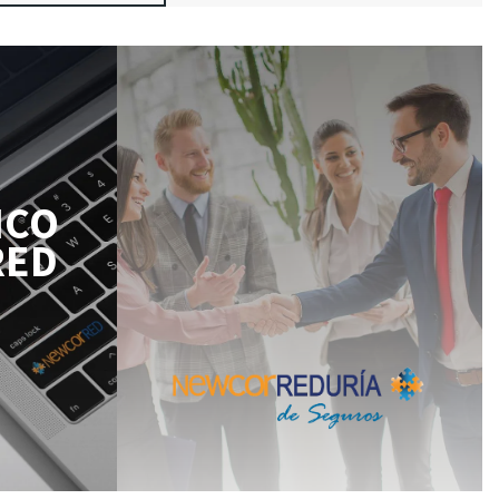
ICO
RED