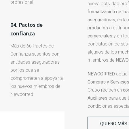
profesional
nueva actividad pro
formalización de lo
aseguradoras
, en la
04. Pactos de
productos
a distribui
confianza
comerciales
y en tod
contratación de sus
Más de 60 Pactos de
algunos de los much
Confianza suscritos con
miembros de
NEWC
entidades aseguradoras
por los que se
NEWCORRED
actúa
comprometen a apoyar a
Compras y Servicio
los nuevos miembros de
Grupo reciben un
co
Newcorred
Auxiliares
para que 
condiciones especia
QUIERO MÁS