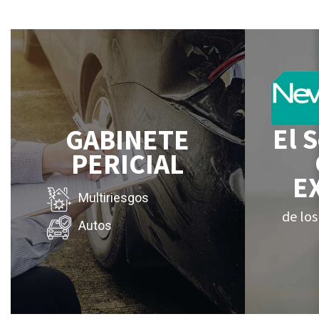
El 
GABINETE
PERICIAL
E
Multiriesgos
de los
Autos