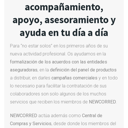
acompañamiento,
apoyo, asesoramiento y
ayuda en tu día a día
Para “no estar solos” en los primeros años de su
nueva actividad profesional. Os ayudamos en la
formalización de los acuerdos con las entidades
aseguradoras
, en la
definición del panel de productos
a distribuir, en darles
campañas comerciales
y en todo
lo necesario para facilitar la contratación de sus
colaboradores son solo algunos de los muchos
servicios que reciben los miembros de
NEWCORRED
.
NEWCORRED
actúa además como
Central de
Compras y Servicios
, desde donde los miembros del