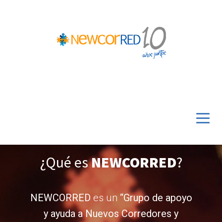
¿Qué es
NEWCORRED
?
NEWCORRED
es un
“Grupo de apoyo
y ayuda a Nuevos Corredores y