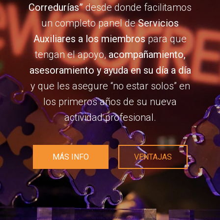
Corredurías”
desde donde facilitamos
un completo panel de
Servicios
Auxiliares a los miembros
para que
tengan el apoyo,
acompañamiento,
asesoramiento y ayuda en su día a día
y que les asegure “no estar solos” en
los primeros años de su nueva
actividad profesional.
MÁS INFO
VENTAJAS