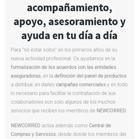
acompañamiento,
apoyo, asesoramiento y
ayuda en tu día a día
Para “no estar solos” en los primeros años de su
nueva actividad profesional. Os ayudamos en la
formalización de los acuerdos con las entidades
aseguradoras
, en la
definición del panel de productos
a distribuir, en darles
campañas comerciales
y en todo
lo necesario para facilitar la contratación de sus
colaboradores son solo algunos de los muchos
servicios que reciben los miembros de
NEWCORRED
.
NEWCORRED
actúa además como
Central de
Compras y Servicios
, desde donde los miembros del