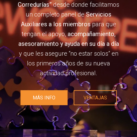
Corredurías”
desde donde facilitamos
un completo panel de
Servicios
Auxiliares a los miembros
para que
tengan el apoyo,
acompañamiento,
asesoramiento y ayuda en su día a día
y que les asegure “no estar solos” en
los primeros años de su nueva
actividad profesional.
MÁS INFO
VENTAJAS