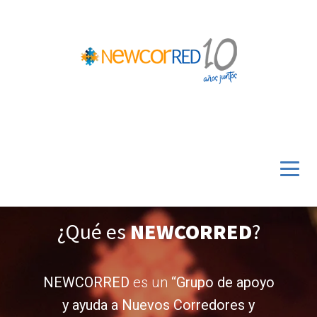
¿Qué es
NEWCORRED
?
NEWCORRED
es un
“Grupo de apoyo
y ayuda a Nuevos Corredores y