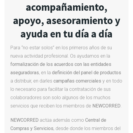
acompañamiento,
apoyo, asesoramiento y
ayuda en tu día a día
Para “no estar solos” en los primeros años de su
nueva actividad profesional. Os ayudamos en la
formalización de los acuerdos con las entidades
aseguradoras
, en la
definición del panel de productos
a distribuir, en darles
campañas comerciales
y en todo
lo necesario para facilitar la contratación de sus
colaboradores son solo algunos de los muchos
servicios que reciben los miembros de
NEWCORRED
.
NEWCORRED
actúa además como
Central de
Compras y Servicios
, desde donde los miembros del