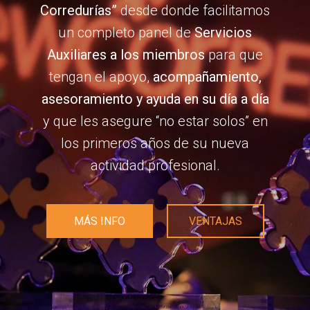
Corredurías”
desde donde facilitamos
un completo panel de
Servicios
Auxiliares a los miembros
para que
tengan el apoyo,
acompañamiento,
asesoramiento y ayuda en su día a día
y que les asegure “no estar solos” en
los primeros años de su nueva
actividad profesional.
MÁS INFO
VENTAJAS