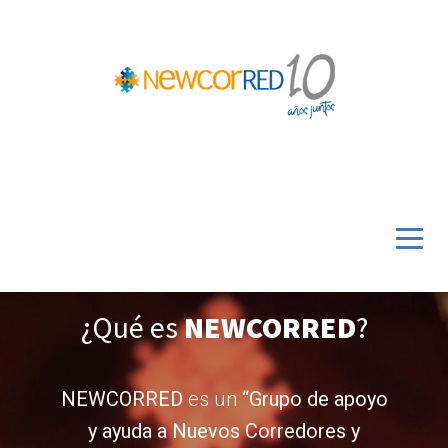
¿Qué es
NEWCORRED
?
NEWCORRED
es un
“Grupo de apoyo
y ayuda a Nuevos Corredores y