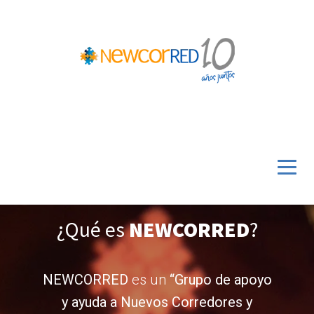
¿Qué es
NEWCORRED
?
NEWCORRED
es un
“Grupo de apoyo
y ayuda a Nuevos Corredores y