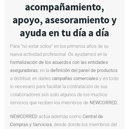
acompañamiento,
apoyo, asesoramiento y
ayuda en tu día a día
Para “no estar solos” en los primeros años de su
nueva actividad profesional. Os ayudamos en la
formalización de los acuerdos con las entidades
aseguradoras
, en la
definición del panel de productos
a distribuir, en darles
campañas comerciales
y en todo
lo necesario para facilitar la contratación de sus
colaboradores son solo algunos de los muchos
servicios que reciben los miembros de
NEWCORRED
.
NEWCORRED
actúa además como
Central de
Compras y Servicios
, desde donde los miembros del