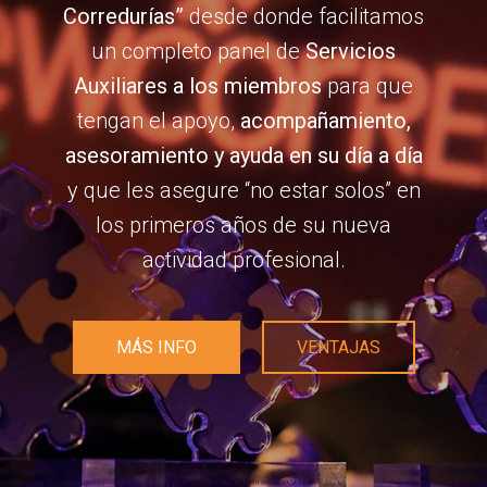
Corredurías”
desde donde facilitamos
un completo panel de
Servicios
Auxiliares a los miembros
para que
tengan el apoyo,
acompañamiento,
asesoramiento y ayuda en su día a día
y que les asegure “no estar solos” en
los primeros años de su nueva
actividad profesional.
MÁS INFO
VENTAJAS